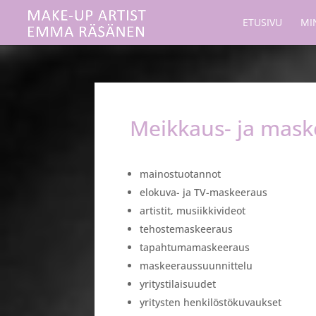
ETUSIVU
MI
Meikkaus- ja maske
mainostuotannot
elokuva- ja TV-maskeeraus
artistit, musiikkivideot
tehostemaskeeraus
tapahtumamaskeeraus
maskeeraussuunnittelu
yritystilaisuudet
yritysten henkilöstökuvaukset