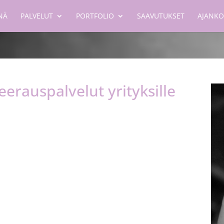
NÄ
PALVELUT
PORTFOLIO
SAAVUTUKSET
AJANKO
erauspalvelut yrityksille