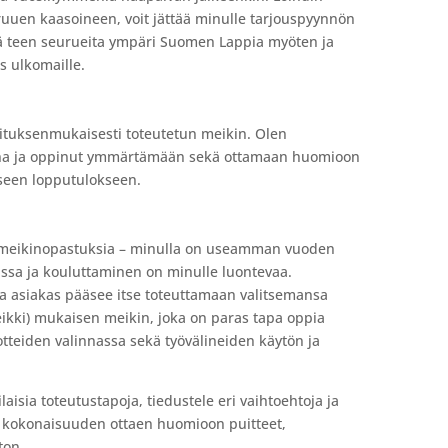
uuen kaasoineen, voit jättää minulle tarjouspyynnön
lä teen seurueita ympäri Suomen Lappia myöten ja
s ulkomaille.
koituksenmukaisesti toteutetun meikin. Olen
ana ja oppinut ymmärtämään sekä ottamaan huomioon
seen lopputulokseen.
ämeikinopastuksia – minulla on useamman vuoden
sa ja kouluttaminen on minulle luontevaa.
a asiakas pääsee itse toteuttamaan valitsemansa
ikki) mukaisen meikin, joka on paras tapa oppia
tteiden valinnassa sekä työvälineiden käytön ja
isia toteutustapoja, tiedustele eri vaihtoehtoja ja
n kokonaisuuden ottaen huomioon puitteet,
ton.