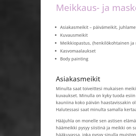
Meikkaus- ja maske
Asiakasmeikit – päivämeikit, juhlame
Kuvausmeikit
Meikkiopastus, (henkilökohtainen ja
Kasvomaalaukset
Body painting
Asiakasmeikit
Minulta saat toiveittesi mukaisen meiki
kuvaukset. Minulla on kyky tuoda esiin
kauniina koko päivän haastavissakin ol
Halutessasi saat minulta samalla kert
Hääjuhla on monelle sen astisen elämän 
häämeikki pysyy siistinä ja meikki on s
hääkuvassa, joka pysyy sinulla muisto