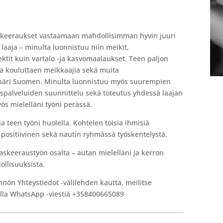
askeeraukset vastaamaan mahdollisimman hyvin juuri
laaja – minulta luonnistuu niin meikit,
tit kuin vartalo -ja kasvomaalaukset. Teen paljon
ja kouluttaen meikkaajia sekä muita
päri Suomen. Minulta luonnistuu myös suurempien
palveluiden suunnittelu sekä toteutus yhdessä laajan
ös mielelläni työni perässä.
 teen työni huolella. Kohtelen toisia ihmisiä
a positiivinen sekä nautin ryhmässä työskentelystä.
maskeeraustyön osalta – autan mielelläni ja kerron
dollisuuksista.
ynnön Yhteystiedot -välilehden kautta, meilitse
la WhatsApp -viestiä +358400665089