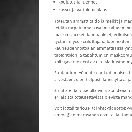
koulutus ja luennot
kasvo- ja vartalomaalaus
Toteutan ammattitaidolla meikit ja m
teidän tarpeitanne! Osaamisalueeni on 
maskeeraukset, kampaukset, erikoisefek
työtäni myös kouluttajana luennoiden 
kauneudenhoitoalan ammattilaisia ym
tuotantojen ja tapahtumien maskeeraus
kollegaverkostoni avulla. Matkustan my
Suhtaudun työhöni kunnianhimoisesti ja
arvostaen, olen helposti lähestyttävä j
Sinulla ei tarvitse olla valmista ideaa 
erilaisista toteutettavissa olevista mah
Voit jättää tarjous- tai yhteydenottopy
emma@emmarasanen.com tai laittamal