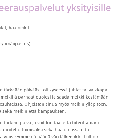
erauspalvelut yksityisille
ikit, häämeikit
 ryhmäopastus)
n tärkeään päivääsi, oli kyseessä juhlat tai vaikkapa
 meikillä parhaat puolesi ja saada meikki kestämään
osuhteissa. Ohjeistan sinua myös meikin ylläpitoon.
aa sekä meikin että kampauksen.
tärkein päivä ja voit luottaa, että toteuttamani
uunniteltu toimivaksi sekä hääjuhlassa että
na vuosikymmeniä hääpäivän jälkeenkin. Loihdin