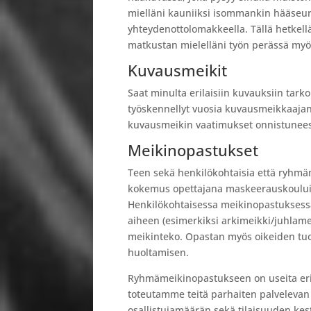
mielläni kauniiksi isommankin hääseur
yhteydenottolomakkeella. Tällä hetkel
matkustan mielelläni työn perässä myö
Kuvausmeikit
Saat minulta erilaisiin kuvauksiin tar
työskennellyt vuosia kuvausmeikkaaj
kuvausmeikin vaatimukset onnistunee
Meikinopastukset
Teen sekä henkilökohtaisia että ryhm
kokemus opettajana maskeerauskouluis
Henkilökohtaisessa meikinopastuksess
aiheen (esimerkiksi arkimeikki/juhlame
meikinteko. Opastan myös oikeiden tuo
huoltamisen.
Ryhmämeikinopastukseen on useita erila
toteutamme teitä parhaiten palveleva
osallistujamäärän sekä tilaisuuden kes